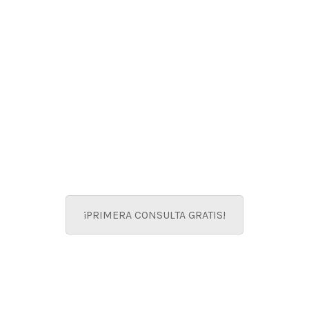
como filosofía de
vida
Nos ocupamos de las
personas
¡PRIMERA CONSULTA GRATIS!